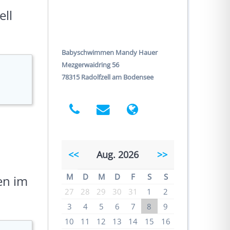
ll
Babyschwimmen Mandy Hauer
Mezgerwaidring 56
78315 Radolfzell am Bodensee
<<
Aug. 2026
>>
M
D
M
D
F
S
S
en im
27
28
29
30
31
1
2
3
4
5
6
7
8
9
10
11
12
13
14
15
16