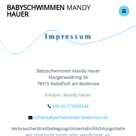
Zum
BABYSCHWIMMEN
MANDY
Inhalt
HAUER
springen
Impressum
Babyschwimmen Mandy Hauer
Mezgerwaidring 56
78315 Radolfzell am Bodensee
Inhaber: Mandy Hauer
+49 (0) 773255544
info@babyschwimmen-bodensee.de
Verbraucher­streit­beilegung/Universal­schlichtungs­stelle
Wir sind nicht bereit oder verpflichtet, an