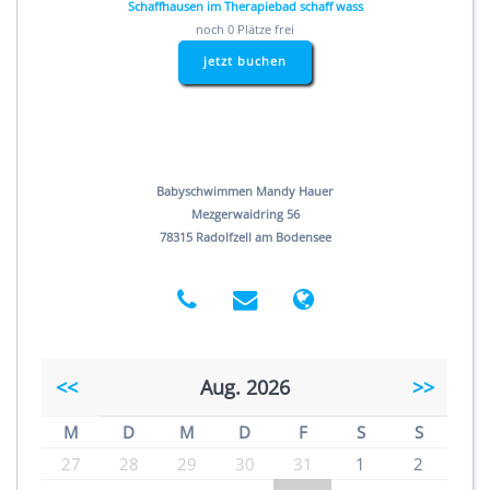
Schaffhausen im Therapiebad schaff wass
noch 0 Plätze frei
jetzt buchen
Babyschwimmen Mandy Hauer
Mezgerwaidring 56
78315 Radolfzell am Bodensee
<<
Aug. 2026
>>
M
D
M
D
F
S
S
27
28
29
30
31
1
2