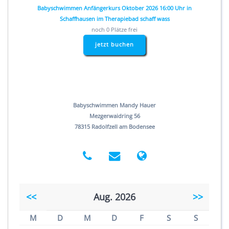
Babyschwimmen Anfängerkurs Oktober 2026 16:00 Uhr in
Schaffhausen im Therapiebad schaff wass
noch 0 Plätze frei
jetzt buchen
Babyschwimmen Mandy Hauer
Mezgerwaidring 56
78315 Radolfzell am Bodensee
<<
Aug. 2026
>>
M
D
M
D
F
S
S